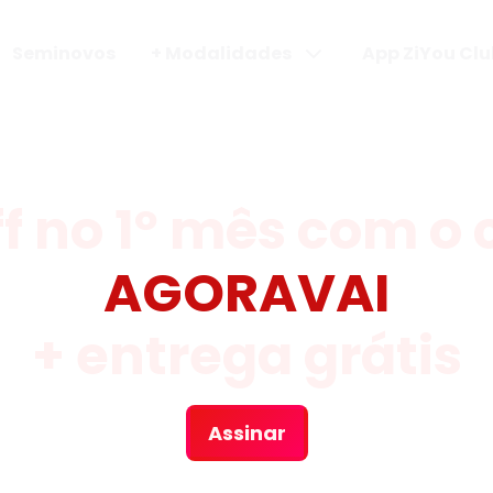
Seminovos
+ Modalidades
App ZiYou Clu
ff no 1º mês com o
AGORAVAI
+ entrega grátis
Assinar