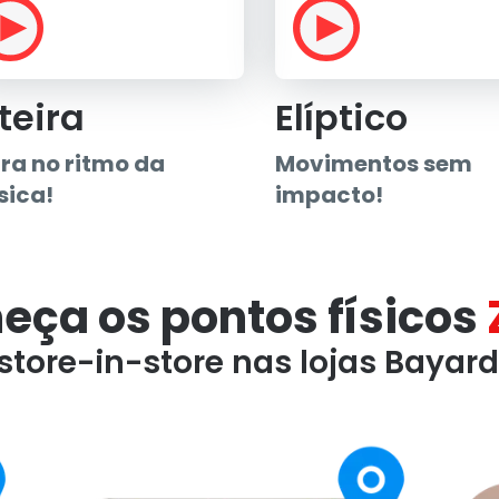
teira
Elíptico
ra no ritmo da
Movimentos sem
ica!
impacto!
eça os pontos físicos
 store-in-store nas lojas Bayar