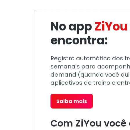
No app
ZiYou
encontra:
Registro automático dos tre
semanais para acompanhar
demand (quando você quis
aplicativos de treino e ent
Saiba mais
Com ZiYou você 