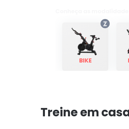
Conheça as modalidade
BIKE
Treine em cas