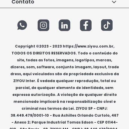
FAQ
Contato
Conheça a ZiYou
Termos e Condições
(11) 99539-9337
Imprensa
Serviço de Entrega
(11) 3003-4596
Politica de Privacidade
Das 08h às 18h de segunda à sexta e aos sábados das
Preferências de consentimento
08h às 14h, exceto feriados.
Copyright ©2023 - 2023 https://www.ziyou.com.br,
TODOS OS DIREITOS RESERVADOS. Todo o conteúdo do
site, todas as fotos, imagens, logotipos, marcas,
dizeres, som, software, conjunto imagem, layout, trade
dress, aqui veiculados são de propriedade exclusiva da
ZIYOU Inter. É vedada qualquer reprodução, total ou
parcial, de qualquer elemento de identidade, sem
expressa autorização. A violação de qualquer direito
mencionado implicará na responsabilização cível e
criminal nos termos da Lei. ZIYOU SP - CNPJ:
38.449.479/0001-10 - Rua Achilles Orlando Curtolo, 467
- Anexo 2; Parque Industrial Tomas Edson - CEP 01144-