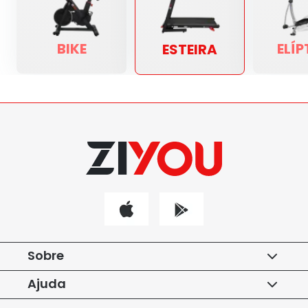
BIKE
ELÍP
ESTEIRA
Sobre
Assinaturas
Ajuda
Nossos Parceiros