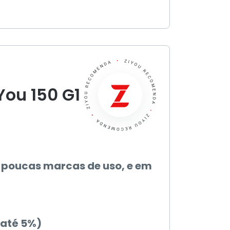
You 150 G1
 poucas marcas de uso, e em
(até 5%)