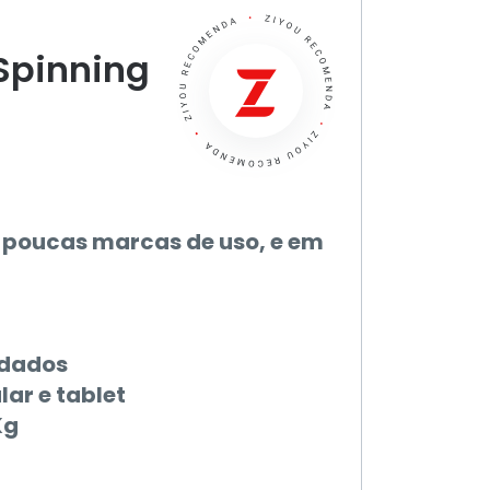
 Spinning
 poucas marcas de uso, e em
 dados
ar e tablet
Kg