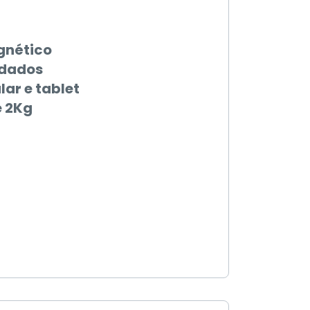
gnético
 dados
ar e tablet
e 2Kg