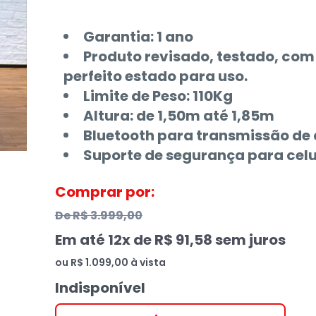
Garantia: 1 ano
Produto revisado, testado, com
perfeito estado para uso.
Limite de Peso: 110Kg
Altura: de 1,50m até 1,85m
Bluetooth para transmissão de
Suporte de segurança para celul
Comprar por:
De
R$ 3.999,00
Em até
12
x de
R$ 91,58
sem juros
ou
R$ 1.099,00
à vista
Indisponível