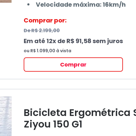
Velocidade máxima: 16km/h
Comprar por:
De
R$ 2.199,00
Em até
12
x de
R$ 91,58
sem juros
ou
R$ 1.099,00
à vista
Comprar
Bicicleta Ergométrica
Ziyou 150 G1