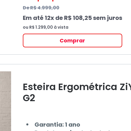
De
R$ 4.999,00
Em até
12
x de
R$ 108,25
sem juros
ou
R$ 1.299,00
à vista
Comprar
Esteira Ergométrica Z
G2
Garantia: 1 ano