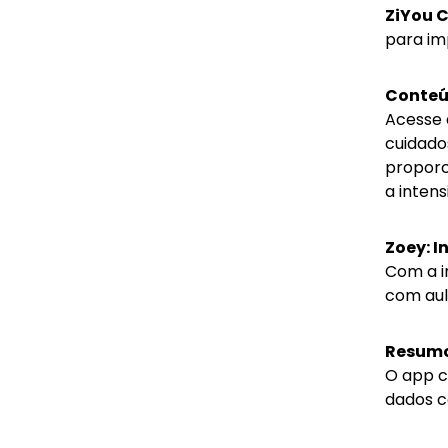
ZiYou 
para im
Conteú
Acesse 
cuidado
proporc
a inten
Zoey: I
Com a in
com aul
Resumo
O app c
dados c