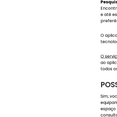
Pesquis
Encontre
e até es
preferê
O aplic
tecnolo
O servi
ao apli
todos o
POS
Sim, voc
equipam
espaço 
consult