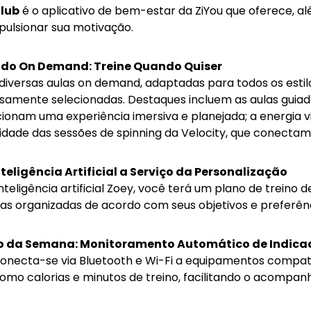
Club
é o aplicativo de bem-estar da ZiYou que oferece, al
pulsionar sua motivação.
do On Demand: Treine Quando Quiser
diversas aulas on demand, adaptadas para todos os estilos
samente selecionadas. Destaques incluem as aulas guiada
ionam uma experiência imersiva e planejada; a energia vib
sidade das sessões de spinning da Velocity, que conecta
nteligência Artificial a Serviço da Personalização
teligência artificial Zoey, você terá um plano de treino 
as organizadas de acordo com seus objetivos e preferênc
 da Semana: Monitoramento Automático de Indicad
onecta-se via Bluetooth e Wi-Fi a equipamentos compat
omo calorias e minutos de treino, facilitando o acompa