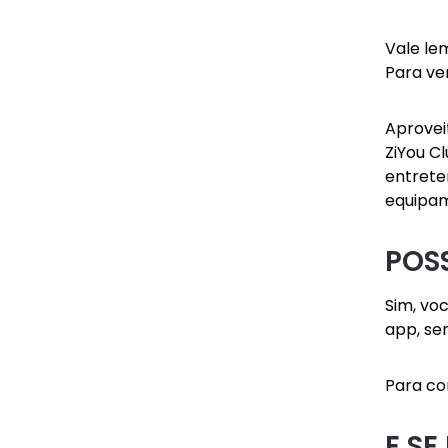
Vale le
Para ver
Aprovei
ZiYou C
entrete
equipam
POS
Sim, vo
app, se
Para co
E S