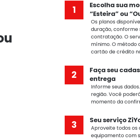
Escolha sua mo
“Esteira” ou “O
Os planos disponív
duração, conforme
ou
contratação. O serv
mínimo. O método d
cartão de crédito n
Faça seu cadast
entrega
Informe seus dados
região. Você poderá
momento da confir
Seu serviço ZiY
Aproveite todos os 
equipamento com seu