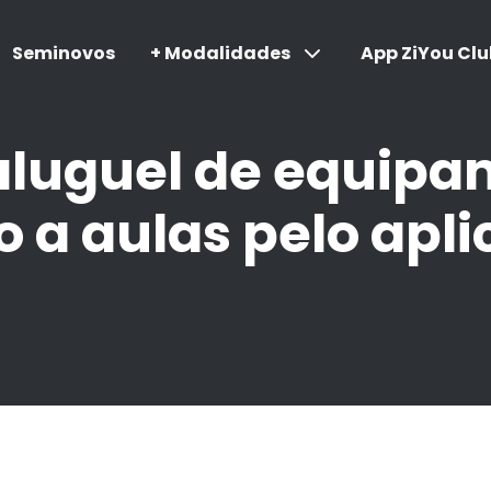
Seminovos
+ Modalidades
App ZiYou Clu
 aluguel de equip
 a aulas pelo apli