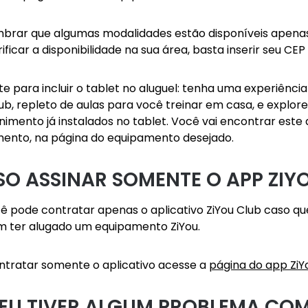
mbrar que algumas modalidades estão disponíveis apenas
ificar a disponibilidade na sua área, basta inserir seu C
te para incluir o tablet no aluguel: tenha uma experiênc
lub, repleto de aulas para você treinar em casa, e explo
nimento já instalados no tablet. Você vai encontrar este 
ento, na página do equipamento desejado.
SO ASSINAR SOMENTE O APP ZIY
cê pode contratar apenas o aplicativo ZiYou Club caso que
m ter alugado um equipamento ZiYou.
ntratar somente o aplicativo acesse a
página do app ZiY
E EU TIVER ALGUM PROBLEMA CO