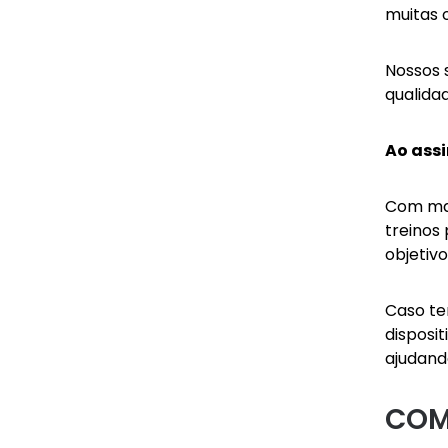
muitas 
Nossos 
qualida
Ao assi
Com mai
treinos 
objetivo
Caso te
disposi
ajudan
COM