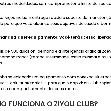
outras modalidades, sem comprometer o limite do seu car
serviços incluem entrega rápida e suporte de manutenção
de para que você alcance seus objetivos de saúde e bem-
nar qualquer equipamento, você terá acesso liberad
s de 500 aulas on-demand e a inteligência artificial Zoe
personalizados (tempo, intensidade, estilo musical e muit
s.
nha selecionado um equipamento com conexão Bluetooth
tivo — celular ou tablet — para que o app ZiYou Club reg
do no acompanhamento das suas metas.
O FUNCIONA O ZIYOU CLUB?