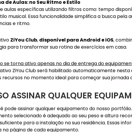
a de Aulas: no Seu Ritmo e Estilo
 aulas específicas utilizando filtros como: tempo disponí
tilo musical. Essa funcionalidade simplifica a busca pela
ncias e ritmo.
ativo
ZiYou Club
,
disponível para Android e iOS
, combin
gia para transformar sua rotina de exercícios em casa.
ço se torna ativo apenas no dia de entrega do equipamen
cativo ZiYou Club será habilitado automaticamente nesta
s recursos no momento ideal para começar sua jornada d
SO ASSINAR QUALQUER EQUIPA
ê pode assinar qualquer equipamento do nosso portfólio. A
ento selecionado é adequado ao seu peso e altura reco
suficiente para a instalação na sua residência. Essas inf
a na página de cada equipamento.