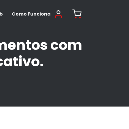
b
Como Funciona
amentos com
cativo.