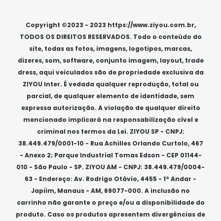
Das 08h às 18h de segunda à sexta e aos sábados das
Preferências de consentimento
08h às 14h, exceto feriados.
Copyright ©2023 - 2023 https://www.ziyou.com.br,
TODOS OS DIREITOS RESERVADOS. Todo o conteúdo do
site, todas as fotos, imagens, logotipos, marcas,
dizeres, som, software, conjunto imagem, layout, trade
dress, aqui veiculados são de propriedade exclusiva da
ZIYOU Inter. É vedada qualquer reprodução, total ou
parcial, de qualquer elemento de identidade, sem
expressa autorização. A violação de qualquer direito
mencionado implicará na responsabilização cível e
criminal nos termos da Lei. ZIYOU SP - CNPJ:
38.449.479/0001-10 - Rua Achilles Orlando Curtolo, 467
- Anexo 2; Parque Industrial Tomas Edson - CEP 01144-
010 - São Paulo - SP. ZIYOU AM - CNPJ: 38.449.479/0004-
63 - Endereço: Av. Rodrigo Otávio, 4455 - 1º Andar -
Japiim, Manaus - AM, 69077-000. A inclusão no
carrinho não garante o preço e/ou a disponibilidade do
produto. Caso os produtos apresentem divergências de