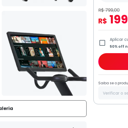
R$ 799,00
199
R$
Aplicar 
50% off n
Saiba se o produ
aleria