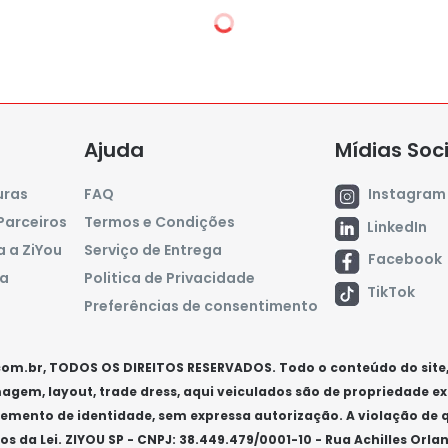
natura ZiYou
asa no seu tempo!
ira o passo a passo de montagem
ao aplicativo ZiYou Club com
//bit.ly/4aBmLSn
ja guiado por professores
orar todo seu potencial. Pratique
Largura(L)
ento escolhido + aulas on
52cm
Ajuda
Mídias Soc
Comprimento(C)
assinatura ZiYou:
113cm
uras
FAQ
Instagram
cha seus dados ― Agende a
Altura(A)
Parceiros
Termos e Condições
LinkedIn
123cm
to para o uso!
 a ZiYou
Serviço de Entrega
Fonte de energia
Facebook
lub é liberado na data de entrega
sa
Politica de Privacidade
Bivolt
TikTok
Preferências de consentimento
trega e instalação do
 valor da assinatura do primeiro
orrente o valor da mensalidade do
com.br, TODOS OS DIREITOS RESERVADOS. Todo o conteúdo do site, 
magem, layout, trade dress, aqui veiculados são de propriedade ex
elemento de identidade, sem expressa autorização. A violação de
is para consulta nos
Termos e
s da Lei. ZIYOU SP - CNPJ: 38.449.479/0001-10 - Rua Achilles Orlan