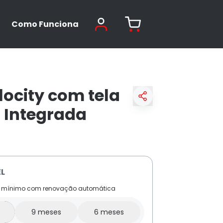
Como Funciona
locity com tela
'' Integrada
L
o mínimo com renovação automática
9 meses
6 meses