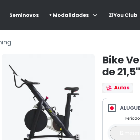
Seminovos
+ Modalidades
ZiYou Club
ning
Bike Ve
de 21,5
Aulas
ALUGUE
Períod
12 meses